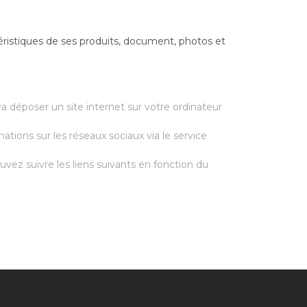
éristiques de ses produits, document, photos et
va déposer un site internet sur votre ordinateur
ations sur les réseaux sociaux via le service
uvez suivre les liens suivants en fonction du