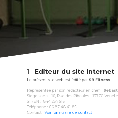
1 -
Editeur du site internet
Le présent site web est édité par
SB Fitness
Représentée par son rédacteur en chef :
Sébast
Siege social : 16, Rue des Piboules - 13770 Venell
SIREN : 844 254 516
Téléphone : 06 87 48 41 85
Contact :
Voir formulaire de contact