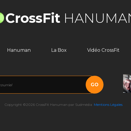
CrossFit
HANUMA
Hanuman
La Box
Vidéo CrossFit
GO
Copyright ©
2026 CrossFit Hanuman par Sudmédia
Mentions Légales