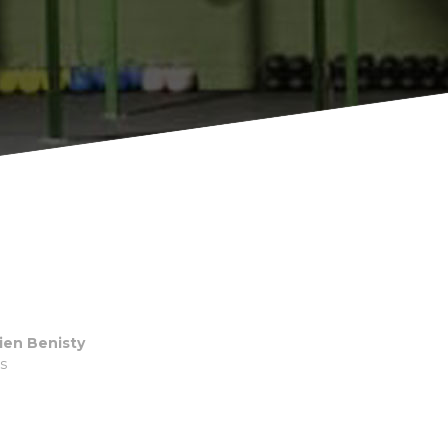
ien Benisty
es