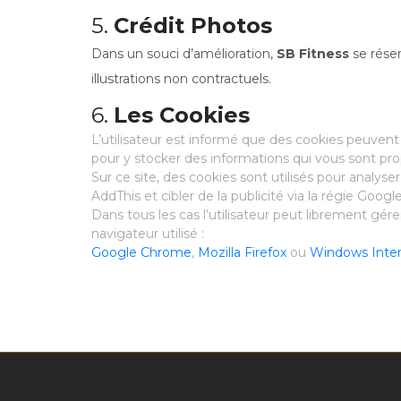
5.
Crédit Photos
Dans un souci d’amélioration,
SB Fitness
se réser
illustrations non contractuels.
6.
Les Cookies
L’utilisateur est informé que des cookies peuvent s
pour y stocker des informations qui vous sont pro
Sur ce site, des cookies sont utilisés pour analyse
AddThis et cibler de la publicité via la régie Goog
Dans tous les cas l’utilisateur peut librement gére
navigateur utilisé :
Google Chrome
,
Mozilla Firefox
ou
Windows Inter