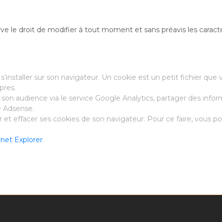
ve le droit de modifier à tout moment et sans préavis les caract
’installer sur son navigateur. Un cookie est un petit fichier que 
pres.
r son audience via le service Google Analytics, partager des inform
le Adsense.
r et effacer ses cookies de son navigateur. Pour ce faire, vous po
net Explorer
.