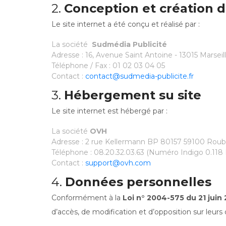
2.
Conception et création d
Le site internet a été conçu et réalisé par :
La société
Sudmédia Publicité
Adresse : 16, Avenue Saint Antoine - 13015 Marseil
Téléphone / Fax : 01 02 03 04 05
Contact :
contact@sudmedia-publicite.fr
3.
Hébergement su site
Le site internet est hébergé par :
La société
OVH
Adresse : 2 rue Kellermann BP 80157 59100 Roub
Téléphone : 08.20.32.03.63 (Numéro Indigo 0.118
Contact :
support@ovh.com
4.
Données personnelles
Conformément à la
Loi n° 2004-575 du 21 jui
d’accès, de modification et d’opposition sur leurs